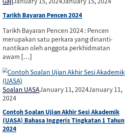
Nur
Gaji
January 15, 2024
January 15, 2024
Alia
Tarikh Bayaran Pencen 2024
Tarikh Bayaran Pencen 2024 : Pencen
merupakan satu perkara yang dinanti-
nantikan oleh anggota perkhidmatan
awam […]
Nur
Soalan UASA
January 11, 2024
January 11,
Alia
2024
Contoh Soalan Ujian Akhir Sesi Akademik
(UASA) Bahasa Inggeris Tingkatan 1 Tahun
2024