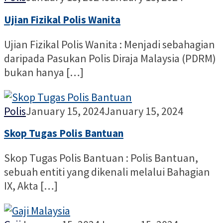
Alia
Ujian Fizikal Polis Wanita
Ujian Fizikal Polis Wanita : Menjadi sebahagian
daripada Pasukan Polis Diraja Malaysia (PDRM)
bukan hanya […]
Nur
Polis
January 15, 2024
January 15, 2024
Alia
Skop Tugas Polis Bantuan
Skop Tugas Polis Bantuan : Polis Bantuan,
sebuah entiti yang dikenali melalui Bahagian
IX, Akta […]