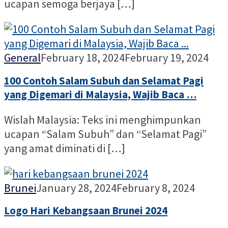
ucapan semoga berjaya […]
Nur
General
February 18, 2024
February 19, 2024
Alia
100 Contoh Salam Subuh dan Selamat Pagi
yang Digemari di Malaysia, Wajib Baca …
Wislah Malaysia: Teks ini menghimpunkan
ucapan “Salam Subuh” dan “Selamat Pagi”
yang amat diminati di […]
Nur
Brunei
January 28, 2024
February 8, 2024
Alia
Logo Hari Kebangsaan Brunei 2024