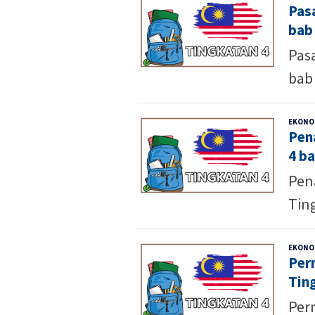
Pas
bab 
Pas
bab 
EKONO
Pen
4 ba
Pen
Ting
EKONO
Per
Ting
Per