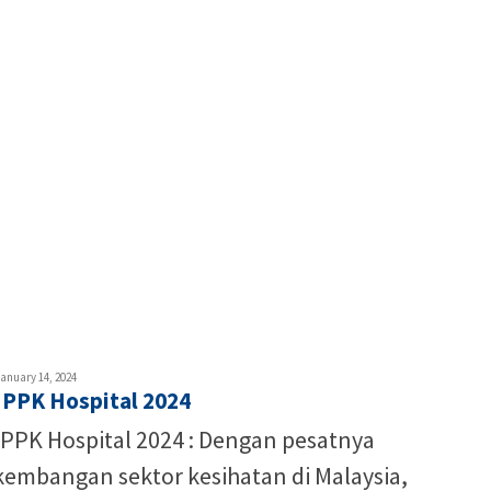
u
anuary 14, 2024
i PPK Hospital 2024
iz
 PPK Hospital 2024 : Dengan pesatnya
kembangan sektor kesihatan di Malaysia,