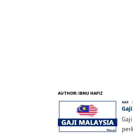
AUTHOR:
IBNU HAFIZ
Ibn
GAJI
J
Gaj
Haf
Gaji
per