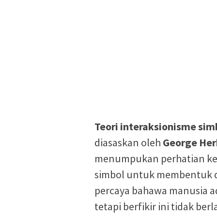
Teori interaksionisme sim
diasaskan oleh
George He
menumpukan perhatian k
simbol untuk membentuk d
percaya bahawa manusia ad
tetapi berfikir ini tidak b