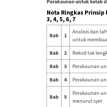
Perakaunan untuk kelab d
Nota Ringkas Prinsip 
3, 4, 5, 6, 7
Analisis dan ta
Bab
1
untuk membua
Bab
2
Rekod tak leng
Bab
3
Perakaunan un
Bab
4
Perakaunan un
Perakaunan unt
Bab
5
menurut syer