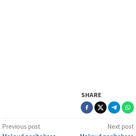
SHARE
Post
Previous post
Next post
navigation