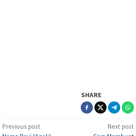
SHARE
Post
Previous post
Next post
navigation