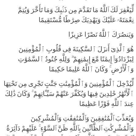
لِّيَغْفِرَ لَكَ ٱللَّهُ مَا تَقَدَّمَ مِن ذَنۢبِكَ وَمَا تَأَخَّرَ وَيُتِمَّ
نِعْمَتَهُۥ عَلَيْكَ وَيَهْدِيَكَ صِرَٰطًا مُّسْتَقِيمًا
وَيَنصُرَكَ ٱللَّهُ نَصْرًا عَزِيزًا
هُوَ ٱلَّذِىٓ أَنزَلَ ٱلسَّكِينَةَ فِى قُلُوبِ ٱلْمُؤْمِنِينَ
لِيَزْدَادُوٓا۟ إِيمَٰنًا مَّعَ إِيمَٰنِهِمْ ۗ وَلِلَّهِ جُنُودُ ٱلسَّمَٰوَٰتِ
وَٱلْأَرْضِ ۚ وَكَانَ ٱللَّهُ عَلِيمًا حَكِيمًا
لِّيُدْخِلَ ٱلْمُؤْمِنِينَ وَٱلْمُؤْمِنَٰتِ جَنَّٰتٍ تَجْرِى مِن تَحْتِهَا
ٱلْأَنْهَٰرُ خَٰلِدِينَ فِيهَا وَيُكَفِّرَ عَنْهُمْ سَيِّـَٔاتِهِمْ ۚ وَكَانَ ذَٰلِكَ
عِندَ ٱللَّهِ فَوْزًا عَظِيمًا
وَيُعَذِّبَ ٱلْمُنَٰفِقِينَ وَٱلْمُنَٰفِقَٰتِ وَٱلْمُشْرِكِينَ
وَٱلْمُشْرِكَٰتِ ٱلظَّآنِّينَ بِٱللَّهِ ظَنَّ ٱلسَّوْءِ ۚ عَلَيْهِمْ دَآئِرَةُ