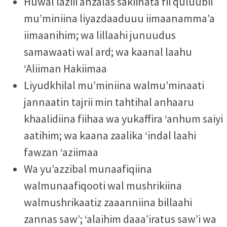
Huwal laziii anzalas sakiinata fii quluubil
mu’miniina liyazdaaduuu iimaanamma’a
iimaanihim; wa lillaahi junuudus
samawaati wal ard; wa kaanal laahu
‘Aliiman Hakiimaa
Liyudkhilal mu’miniina walmu’minaati
jannaatin tajrii min tahtihal anhaaru
khaalidiina fiihaa wa yukaffira ‘anhum saiyi
aatihim; wa kaana zaalika ‘indal laahi
fawzan ‘aziimaa
Wa yu’azzibal munaafiqiina
walmunaafiqooti wal mushrikiina
walmushrikaatiz zaaanniina billaahi
zannas saw’; ‘alaihim daaa’iratus saw’i wa