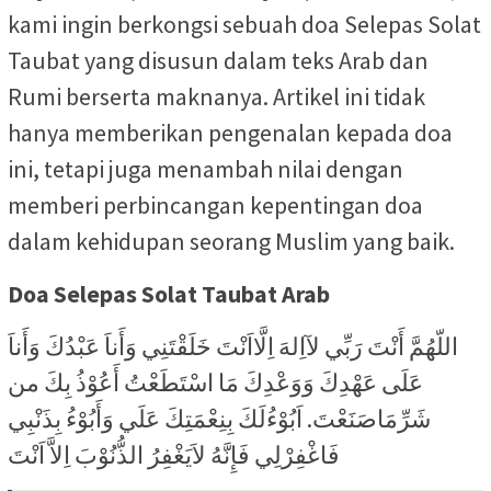
kami ingin berkongsi sebuah doa Selepas Solat
Taubat yang disusun dalam teks Arab dan
Rumi berserta maknanya. Artikel ini tidak
hanya memberikan pengenalan kepada doa
ini, tetapi juga menambah nilai dengan
memberi perbincangan kepentingan doa
dalam kehidupan seorang Muslim yang baik.
Doa Selepas Solat Taubat Arab
اللّهُمَّ أَنْتَ رَبِّي لآاِلهَ اِلَّااَنْتَ خَلَقْتَنِي وَأَناَ عَبْدُكَ وَأَناَ
عَلَى عَهْدِكَ وَوَعْدِكَ مَا اسْتَطَعْتُ أَعُوْذُ بِكَ من
شَرِّمَاصَنَعْتَ. اَبُوْءُلَكَ بِنِعْمَتِكَ عَلَي وَأَبُوْءُ بِذَنْبِي
فَاغْفِرْلِي فَإِنَّهُ لاَيَغْفِرُ الذُّنُوْبَ اِلاَّ اَنْتَ