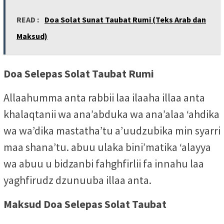
READ :
Doa Solat Sunat Taubat Rumi (Teks Arab dan
Maksud)
Doa Selepas Solat Taubat Rumi
Allaahumma anta rabbii laa ilaaha illaa anta
khalaqtanii wa ana’abduka wa ana’alaa ‘ahdika
wa wa’dika mastatha’tu a’uudzubika min syarri
maa shana’tu. abuu ulaka bini’matika ‘alayya
wa abuu u bidzanbi fahghfirlii fa innahu laa
yaghfirudz dzunuuba illaa anta.
Maksud Doa Selepas Solat Taubat